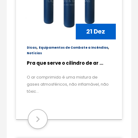
21 Dez
,
,
Dicas
Equipamentos de Combate a Incêndios
Notícias
Pra​ ​que​ ​serve​ ​o​ ​cilindro​ ​de​ ​ar​ ​...
O ar comprimido é uma mistura de
gases atmosféricos, não inflamável, não
tóxic...