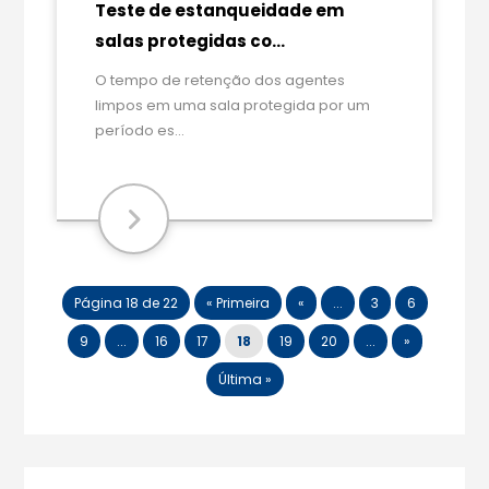
Teste de estanqueidade em
salas protegidas co...
O tempo de retenção dos agentes
limpos em uma sala protegida por um
período es...
Página 18 de 22
« Primeira
«
...
3
6
9
...
16
17
18
19
20
...
»
Última »